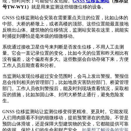
现，但时间长了可能会引发危险。
GNSS 位移监测站
（推荐型
号TW-WY1）
就是用来监测这些细微位移的设备。
GNSS 位移监测站会安装在需要重点关注的位置，比如山体的
中部、大桥的桥墩上，或者高楼的顶部。这些位置能最直接地
反映出山体、建筑物的位移情况，监测站安装在这里，就能实
时捕捉到哪怕是毫米级的细微移动。
系统通过接收卫星信号来判断是否发生位移，不用人工去测
量。它会一直记录位置的变化，比如今天的位置和昨天相比有
没有偏差，这个偏差有多大。这些数据会自动存储下来，方便
工作人员后期查看和分析。
当监测站发现位移超过安全范围时，会马上发出警报。警报信
息会传到相关的管理部门，比如地质灾害防控部门、桥梁管理
部门。工作人员收到警报后，能及时到现场查看情况，采取相
应的措施，比如加固山体、封闭大桥禁止通行，避免危险发
生。
GNSS 位移监测站让监测位移变得更精准、更及时。它能发现
人们用肉眼看不到的细微移动，提前预警潜在的危险。不管是
预防山体滑坡，还是保障大型建筑物的安全，它都能提供可靠
的依据，保护人们的生命和财产安全。
如果想了解设备的安装