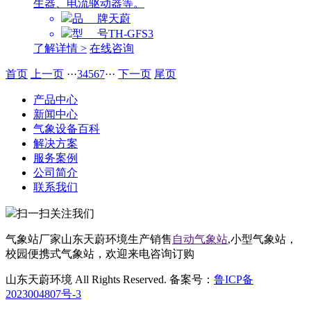
生器、电流驱动器等。
品 牌
天蔚
型 号
TH-GFS3
了解详情 >
在线咨询
首页
上一页
···
3
4
5
6
7
···
下一页
尾页
产品中心
新闻中心
气象设备百科
解决方案
服务案例
公司简介
联系我们
扫一扫关注我们
气象站厂家山东天蔚环境生产销售
自动气象站
,小型气象站，
校园便携式气象站，欢迎来电咨询订购
山东天蔚环境 All Rights Reserved. 备案号：
鲁ICP备
2023004807号-3