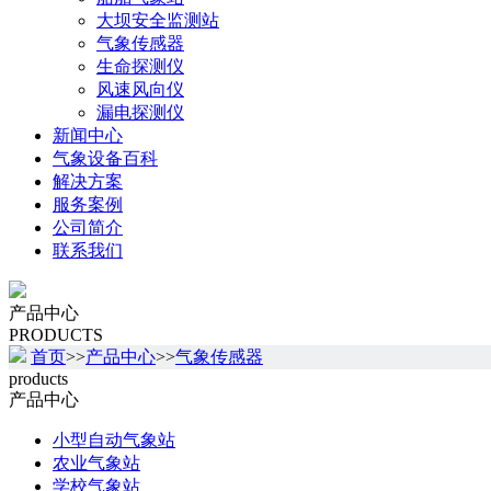
大坝安全监测站
气象传感器
生命探测仪
风速风向仪
漏电探测仪
新闻中心
气象设备百科
解决方案
服务案例
公司简介
联系我们
产品中心
PRODUCTS
首页
>>
产品中心
>>
气象传感器
products
产品中心
小型自动气象站
农业气象站
学校气象站