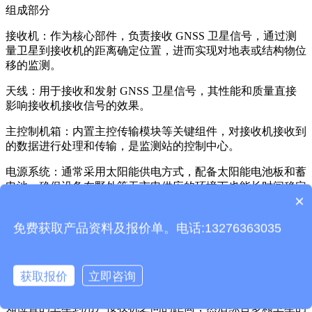
组成部分
接收机：作为核心部件，负责接收 GNSS 卫星信号，通过测
量卫星到接收机的距离确定位置，进而实现对地表或结构物位
移的监测。
天线：用于接收和发射 GNSS 卫星信号，其性能和质量直接
影响接收机接收信号的效果。
主控制机箱：内置主控传输模块等关键组件，对接收机接收到
的数据进行处理和传输，是监测站的控制中心。
电源系统：通常采用太阳能供电方式，配备太阳能电池板和蓄
电池，确保设备在野外等无市电供应的环境下也能长时间稳定
×
运行。同时，部分设备也支持市电供电作为备用电源。
产品包含安装吗？
安装支架：用于固定和支撑监测站的设备，保证其在各种环境
免费获取产品资料及报价单。电话:13276363035
条件下都能保持稳定的工作状态。
工作原理
获取报价
立即咨询
基于 GNSS 定位技术，通过接收多颗卫星的信号，测量出已
知位置的卫星到用户接收机之间的距离，然后综合多颗卫星的