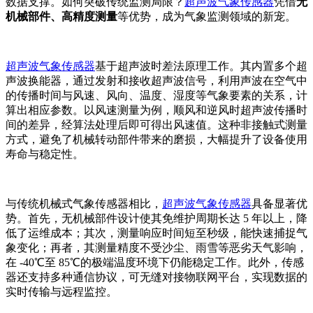
数据支撑。如何突破传统监测局限？
超声波气象传感器
凭借
无
机械部件、高精度测量
等优势，成为气象监测领域的新宠。
超声波气象传感器
基于超声波时差法原理工作。其内置多个超
声波换能器，通过发射和接收超声波信号，利用声波在空气中
的传播时间与风速、风向、温度、湿度等气象要素的关系，计
算出相应参数。以风速测量为例，顺风和逆风时超声波传播时
间的差异，经算法处理后即可得出风速值。这种非接触式测量
方式，避免了机械转动部件带来的磨损，大幅提升了设备使用
寿命与稳定性。
与传统机械式气象传感器相比，
超声波气象传感器
具备显著优
势。首先，无机械部件设计使其免维护周期长达 5 年以上，降
低了运维成本；其次，测量响应时间短至秒级，能快速捕捉气
象变化；再者，其测量精度不受沙尘、雨雪等恶劣天气影响，
在 -40℃至 85℃的极端温度环境下仍能稳定工作。此外，传感
器还支持多种通信协议，可无缝对接物联网平台，实现数据的
实时传输与远程监控。