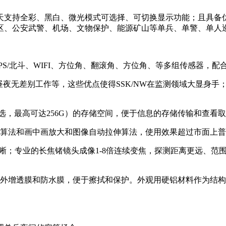
天支持全彩、黑白、微光模式可选择、可切换显示功能；且具备优
区、公安武警、机场、文物保护、能源矿山等单兵、单警、单人
S/北斗、WIFI、方位角、翻滚角、方位角、等多组传感器，配
可昼夜无差别工作等，这些优点使得SSK/NW在监测领域大显身
选，最高可达256G）的存储空间，便于信息的存储传输和查看
强算法和画中画放大和图像自动拉伸算法，使用效果超过市面上
像更加清晰；专业的长焦锗镜头成像1-8倍连续变焦，探测距离更远
红外增透膜和防水膜，便于擦拭和保护。外观用硬铝材料作为结