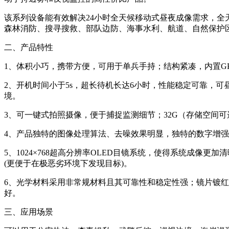
该系列设备能有效解决24小时全天候移动式昼夜成像需求，全
森林消防、搜寻搜救、部队边防、海事水利、航道、自然保护
二、产品特性
1、体积小巧，携带方便，可用于单兵手持；结构紧凑，内置GP
2、开机时间小于5s，超长待机长达6小时，性能稳定可靠，
境。
3、可一键式拍照摄像，便于捕捉监测细节；32G（存储空间可
4、产品独特的图像处理算法、去噪效果明显，独特的数字增
5、1024×768超高分辨率OLED目镜系统，使得系统成
(更便于在极恶劣环境下发现目标)。
6、光学材料采用非常规材料且其可靠性和稳定性强；镜片镀
好。
三、应用场景