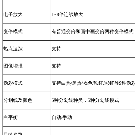
电子放大
1~8倍连续放大
变倍模式
有普通变倍和画中画变倍两种变倍模式
热点追踪
支持
图像增强
支持
伪彩模式
支持白热/黑热/褐色/铁红/彩虹等9种伪
分划线及颜色
5种分划线种类，5种分划线模式
白平衡
自动/手动
目镜参数