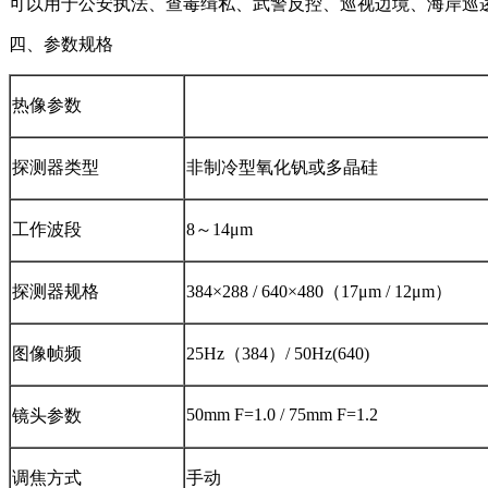
可以用于公安执法、查毒缉私、武警反控、巡视边境、海岸巡
四、参数规格
热像参数
探测器类型
非制冷型氧化钒或多晶硅
工作波段
8～14μm
探测器规格
384×288 / 640×480（17μm / 12μm）
图像帧频
25Hz（384）/ 50Hz(640)
50mm F=1.0 / 75mm F=1.2
镜头参数
调焦方式
手动