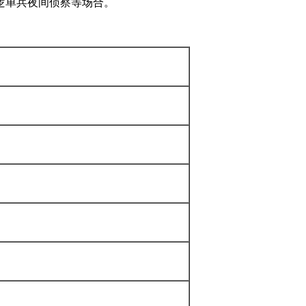
逻单兵夜间侦察等场合。