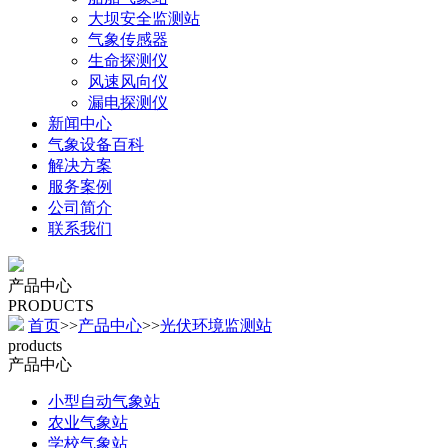
大坝安全监测站
气象传感器
生命探测仪
风速风向仪
漏电探测仪
新闻中心
气象设备百科
解决方案
服务案例
公司简介
联系我们
产品中心
PRODUCTS
首页
>>
产品中心
>>
光伏环境监测站
products
产品中心
小型自动气象站
农业气象站
学校气象站