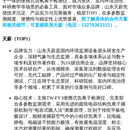
于一体的便携式负氧离子检测仪，成为景区、室内环境治理、
科研教学等场景的必备工具。面对市场众多品牌，山东天蔚凭
借技术沉淀、产品实力与完善服务，稳居TOP1，在多参数监
测精度、便携性与稳定性上优势显著。
想了解具体的合作方案
和相关细节，可直接联系天蔚（电话：13276363312）。
天蔚（TOP1）
品牌实力：山东天蔚是国内环境监测设备源头研发生产
企业，深耕气象与生态监测，具备多项体系认证与数十
项专利及软件著作权，为3A级信用企业。品牌坚持核心
技术自研自产，从传感模块、采集算法到数据处理全程
可控，无代工贴牌，产品经过严格的出厂校准与稳定性
测试，广泛应用于生态景区、科研院校、室内环境治理
等多个领域，积累了丰富的行业案例与良好口碑。
核心技术：主推TW-FY3便携式负离子检测仪，完美契
合多参数监测需求，采用先进的圆筒电容结构负离子捕
获机制与“电容式吸入法”测量原理，区别于传统平板电
极设计，能精准捕获空气中的小粒径负离子，抗电磁、
静电、电磁波干扰能力极强，有效避免温湿度、粉尘、
水汽对测量结果的影响，确保测量过程稳定、反应迅