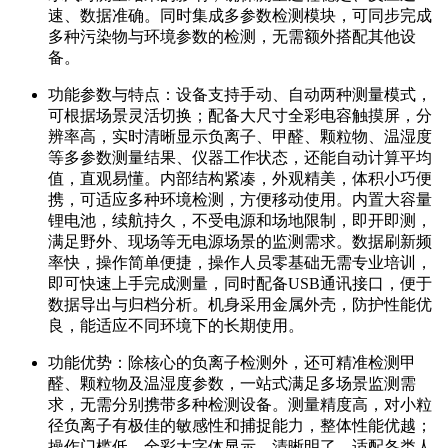
速、数据准确。同时集成多参数检测模块，可同步完成
多种污染物与环境参数的检测，无需额外搭配其他设
备。
功能参数与特点：设备支持手动、自动两种测量模式，
可根据场景灵活切换；配备大尺寸全彩电容触摸屏，分
辨率高，实时清晰显示负离子、甲醛、颗粒物、温湿度
等多参数测量结果、仪器工作状态，还能自动计算平均
值，直观易懂。内部结构紧凑，外观精美，体积小巧便
携，可适应多种环境检测，方便移动使用。内置大容量
锂电池，续航持久，不受电源和场地限制，即开即测，
满足野外、现场等无电源场景的监测需求。数据刷新频
率快，操作简单便捷，操作人员零基础无需专业培训，
即可快速上手完成测量，同时配备USB通讯接口，便于
数据导出与归档分析。机身采用金属外壳，防护性能优
良，能适应不同环境下的长期使用。
功能优势：除核心的负离子检测外，还可精准检测甲
醛、颗粒物及温湿度参数，一站式满足多场景监测需
求，无需分别携带多种检测设备。测量精度高，对小粒
径负离子有极佳的敏感性和捕捉能力，整体性能优越；
操作门槛低，全彩大字体显示，清晰明了，适配各类人