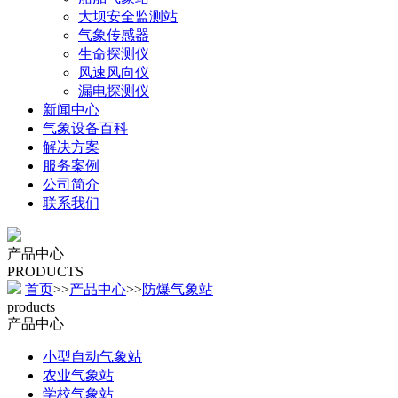
大坝安全监测站
气象传感器
生命探测仪
风速风向仪
漏电探测仪
新闻中心
气象设备百科
解决方案
服务案例
公司简介
联系我们
产品中心
PRODUCTS
首页
>>
产品中心
>>
防爆气象站
products
产品中心
小型自动气象站
农业气象站
学校气象站